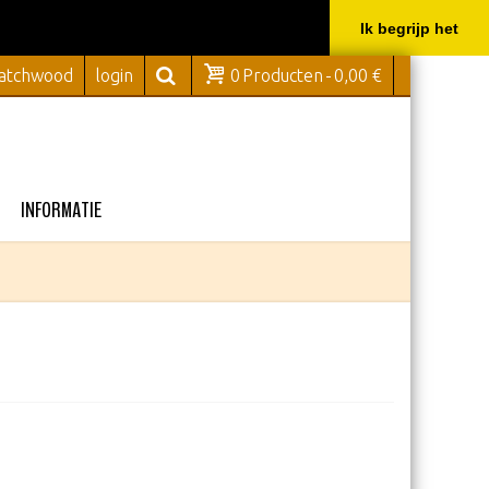
Ik begrijp het
Watchwood
login
0
Producten
-
0,00 €
INFORMATIE