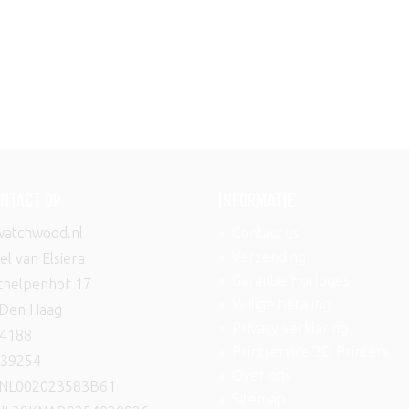
NTACT OP
INFORMATIE
atchwood.nl
»
Contact us
»
Verzending
l van Elsiera
»
Garantie Horloges
Schelpenhof 17
»
Veilige betaling
Den Haag
»
Privacy verklaring
54188
»
Printservice 3D Printers
039254
»
Over ons
 NL002023583B61
»
Sitemap