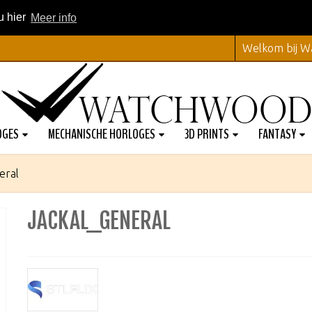
u hier
Meer info
Welkom bij 
OGES
MECHANISCHE HORLOGES
3D PRINTS
FANTASY
eral
JACKAL_GENERAL