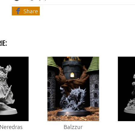
Share
IE:
redras
Balzzur
G