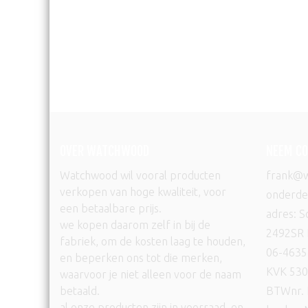
OVER WATCHWOOD
NEEM CO
Watchwood wil vooral producten
frank@w
verkopen van hoge kwaliteit, voor
onderdee
een betaalbare prijs.
adres: 
we kopen daarom zelf in bij de
2492SR 
fabriek, om de kosten laag te houden,
06-463
en beperken ons tot die merken,
KVK 53
waarvoor je niet alleen voor de naam
betaald.
BTWnr.
al onze producten zijn in voorraad, en