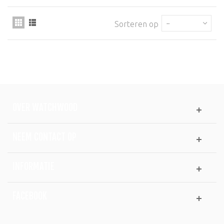
Sorteren op
--
OVER WATCHWOOD
NEEM CONTACT OP
INFORMATIE
FACEBOOK