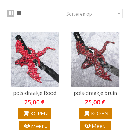
Sorteren op
--
pols-draakje Rood
pols-draakje bruin
25,00 €
25,00 €
KOPEN
KOPEN
Meer...
Meer...