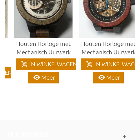
Houten Horloge met
Houten Horloge met
Mechanisch Uurwerk
Mechanisch Uurwerk
IN WINKELWAGEN
IN WINKELWAGEN
EN
Meer
Meer
OVER WATCHWOOD