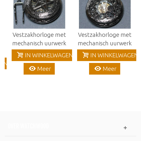
Vestzakhorloge met
Vestzakhorloge met
mechanisch uurwerk
mechanisch uurwerk
IN WINKELWAGEN
IN WINKELWAGEN
EN
Meer
Meer
OVER WATCHWOOD